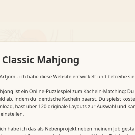
 Classic Mahjong
n Artjom - ich habe diese Website entwickelt und betreibe sie
hjong ist ein Online-Puzzlespiel zum Kacheln-Matching: Du
eld ab, indem du identische Kacheln paarst. Du spielst kost
oad, hast uber 120 originale Layouts zur Auswahl und kan
 einstellen.
ich habe ich das als Nebenprojekt neben meinem Job gesta