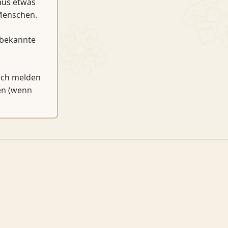
aus etwas
 Menschen.
e bekannte
dich melden
ten (wenn