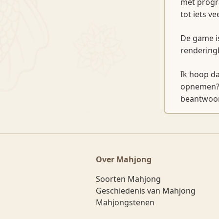
met progra
tot iets v
De game is
rendering
Ik hoop da
opnemen? S
beantwoord
Over Mahjong
Soorten Mahjong
Geschiedenis van Mahjong
Mahjongstenen