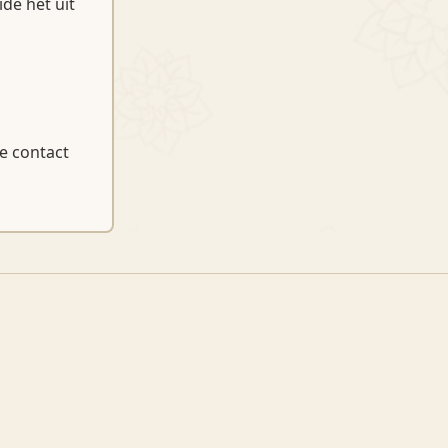
de het uit
je contact