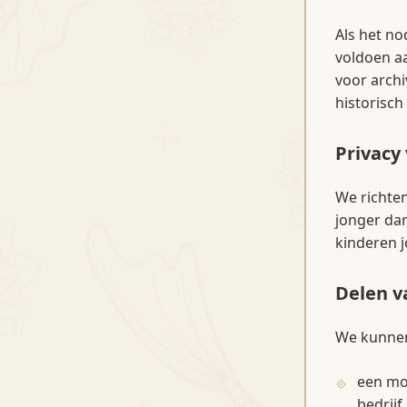
Als het n
voldoen aa
voor archi
historisch
Privacy
We richte
jonger da
kinderen j
Delen v
We kunnen
een mo
bedrijf