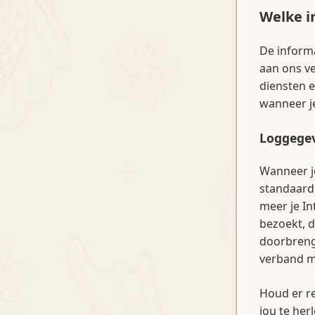
Welke i
De informa
aan ons v
diensten e
wanneer j
Loggege
Wanneer j
standaard
meer je In
bezoekt, d
doorbrengt
verband m
Houd er re
jou te her