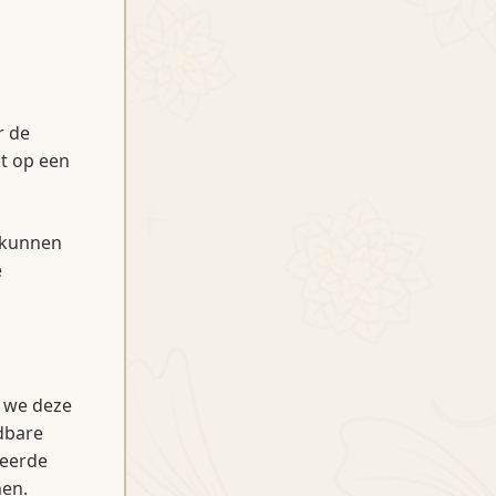
r de
t op een
 kunnen
e
 we deze
dbare
seerde
men.