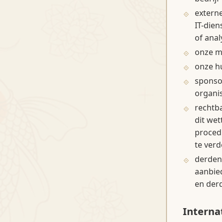
externe
IT-dien
of anal
onze me
onze hu
sponso
organi
rechtb
dit wet
procedu
te ver
derden
aanbied
en der
Interna