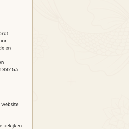
ordt
voor
de en
en
hebt? Ga
 website
e bekijken