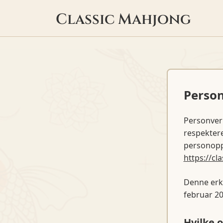
Classic Mahjong
Perso
Personvern
respektere
personoppl
https://c
Denne erkl
februar 20
Hvilke 