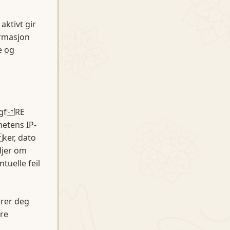
ktivt gir
ormasjon
e og
ggf RE
etens IP-
 ker, dato
ljer om
tuelle feil
rer deg
re