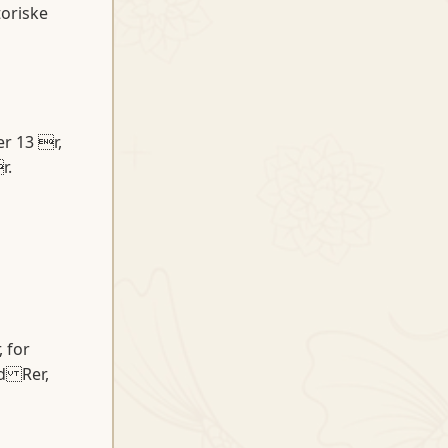
toriske
er 13 r,
r.
 for
nd Rer,