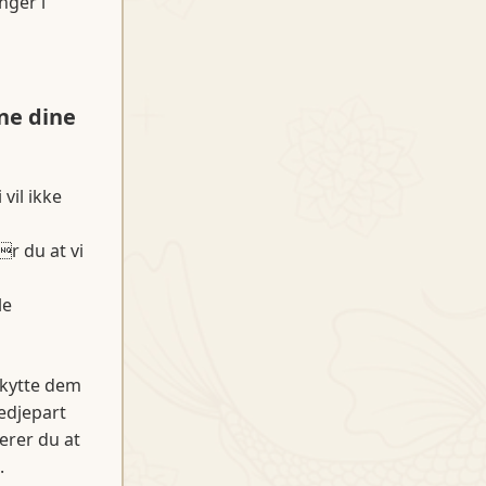
nger i
ne dine
vil ikke
r du at vi
le
skytte dem
edjepart
erer du at
.