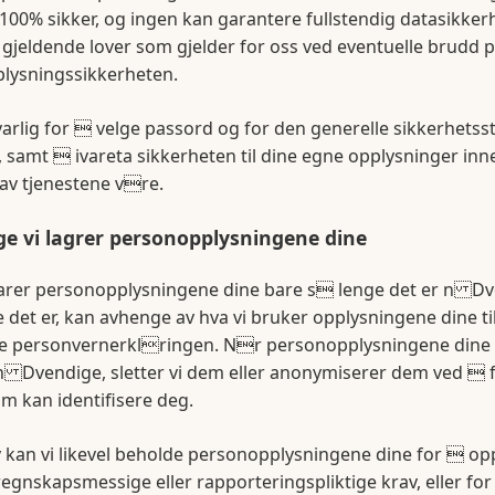
 100% sikker, og ingen kan garantere fullstendig datasikkerhe
gjeldende lover som gjelder for oss ved eventuelle brudd 
lysningssikkerheten.
arlig for  velge passord og for den generelle sikkerhetsst
 samt  ivareta sikkerheten til dine egne opplysninger inn
v tjenestene vre.
ge vi lagrer personopplysningene dine
arer personopplysningene dine bare s lenge det er n Dv
 det er, kan avhenge av hva vi bruker opplysningene dine til
 personvernerklringen. Nr personopplysningene dine 
n Dvendige, sletter vi dem eller anonymiserer dem ved  fj
om kan identifisere deg.
kan vi likevel beholde personopplysningene dine for  opp
 regnskapsmessige eller rapporteringspliktige krav, eller for