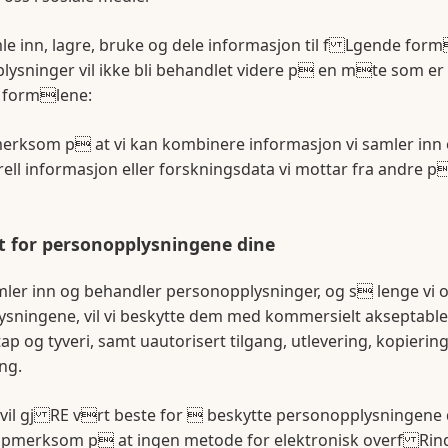
le inn, lagre, bruke og dele informasjon til f Lgende form
ysninger vil ikke bli behandlet videre p en mte som er 
 formlene:
rksom p at vi kan kombinere informasjon vi samler inn
ll informasjon eller forskningsdata vi mottar fra andre p
t for personopplysningene dine
mler inn og behandler personopplysninger, og s lenge vi 
ysningene, vil vi beskytte dem med kommersielt akseptable t
ap og tyveri, samt uautorisert tilgang, utlevering, kopiering
ng.
 vil gj RE vrt beste for  beskytte personopplysningene d
ppmerksom p at ingen metode for elektronisk overf Ring