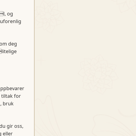
l, og
uforenlig
 om deg
litelige
oppbevarer
iltak for
, bruk
u gir oss,
 eller