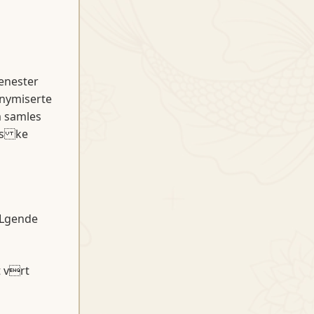
jenester
onymiserte
m samles
bes ke
 Lgende
t vrt