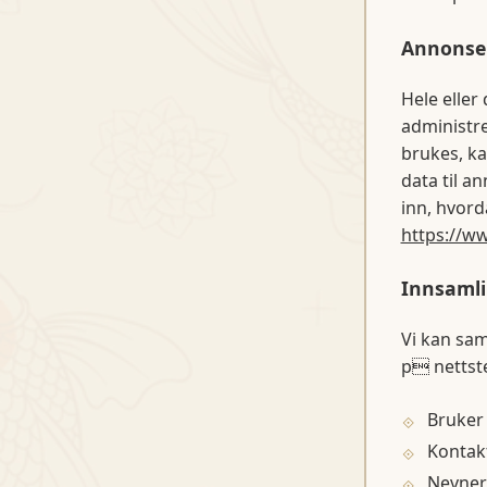
Annonse
Hele eller
administre
brukes, ka
data til a
inn, hvord
https://ww
Innsamli
Vi kan sa
p nettst
Bruker 
Kontakt
Nevner 