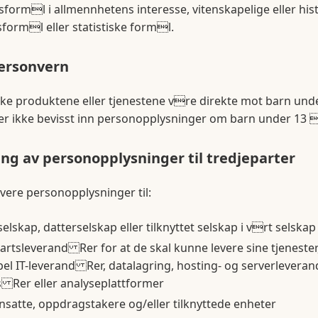
sforml i allmennhetens interesse, vitenskapelige eller his
forml eller statistiske forml.
ersonvern
ikke produktene eller tjenestene vre direkte mot barn und
er ikke bevisst inn personopplysninger om barn under 13 
ing av personopplysninger til tredjeparter
evere personopplysninger til:
elskap, datterselskap eller tilknyttet selskap i vrt selskap
artsleverand Rer for at de skal kunne levere sine tjenester,
l IT-leverand Rer, datalagring, hosting- og serverlevera
 Rer eller analyseplattformer
satte, oppdragstakere og/eller tilknyttede enheter