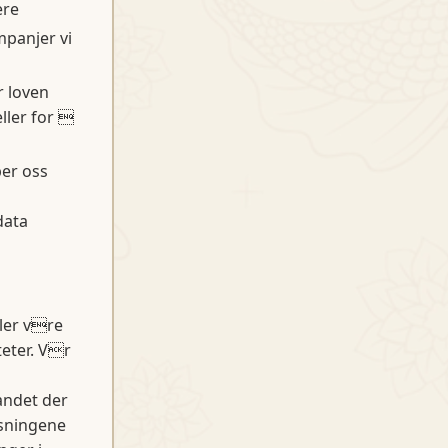
ere
mpanjer vi
r loven
eller for 
per oss
data
ller vre
teter. Vr
andet der
ysningene