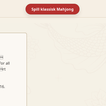
Spill klassisk Mahjong
 
or all
vrt
16.