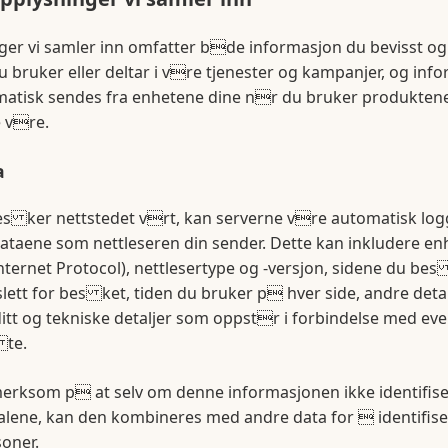
er vi samler inn omfatter bde informasjon du bevisst og a
 bruker eller deltar i vre tjenester og kampanjer, og inf
atisk sendes fra enhetene dine nr du bruker produkten
e vre.
a
s ker nettstedet vrt, kan serverne vre automatisk lo
taene som nettleseren din sender. Dette kan inkludere enh
nternet Protocol), nettlesertype og -versjon, sidene du bes
lett for bes ket, tiden du bruker p hver side, andre deta
tt og tekniske detaljer som oppstr i forbindelse med even
te.
rksom p at selv om denne informasjonen ikke identifise
alene, kan den kombineres med andre data for  identifise
oner.