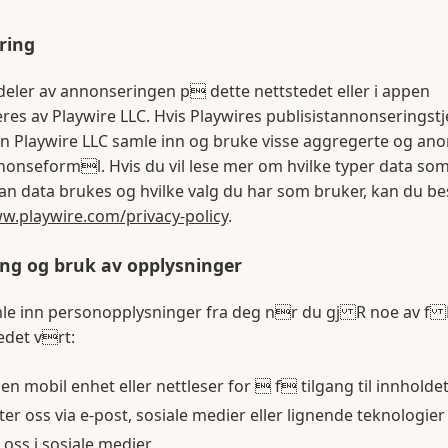
ring
 deler av annonseringen p dette nettstedet eller i appen
res av Playwire LLC. Hvis Playwires publisistannonseringst
n Playwire LLC samle inn og bruke visse aggregerte og an
nnonseforml. Hvis du vil lese mer om hvilke typer data so
an data brukes og hvilke valg du har som bruker, kan du 
w.playwire.com/privacy-policy
.
ng og bruk av opplysninger
mle inn personopplysninger fra deg nr du gj R noe av f
edet vrt:
en mobil enhet eller nettleser for  f tilgang til innholde
er oss via e-post, sosiale medier eller lignende teknologier
oss i sosiale medier