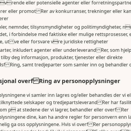
vrende eller potensielle agenter eller forretningspartn
er eller promot Rer av konkurranser, trekninger eller ka
erer
er, nemnder, tilsynsmyndigheter og politimyndigheter, n
det, i forbindelse med faktiske eller mulige rettsprosesser, 
e, ut ve eller forsvare vre juridiske rettigheter
arter, inkludert agenter eller underleverand Rer, som hjel
ilby deg informasjon, produkter, tjenester eller direkte
sf Ring, samt tredjeparter som samler inn og behandler 
sjonal overf Ring av personopplysninger
ysningene vi samler inn lagres og/eller behandles der vi e
tilknyttede selskaper og tredjepartsleverand Rer har fasili
m p at stedene der vi lagrer, behandler eller overf Rer
ysningene dine, kan ha andre regler for personvern enn l
nelig ga oss opplysningene. Hvis vi overf Rer personoppl