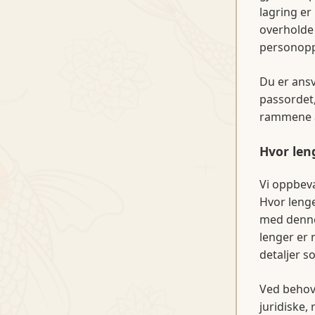
lagring er
overholde 
personopp
Du er ansv
passordet,
rammene a
Hvor len
Vi oppbev
Hvor lenge
med denne
lenger er 
detaljer s
Ved behov 
juridiske,