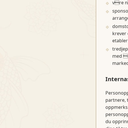
vre n
sponsor
arrang
domstol
krever 
etabler
tredjep
med  t
marked
Interna
Personoppl
partnere, 
oppmerkso
personoppl
du opprin