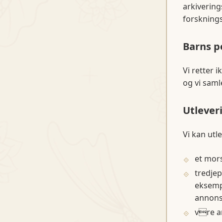
arkivering
forsknings
Barns p
Vi retter 
og vi saml
Utlever
Vi kan utl
et mors
tredjep
eksempe
annons
vre an