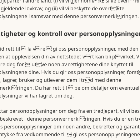
edjeparter i andre land: (i) vil vi gjennomf RE slike overf Ri
jeldende lovkrav, og (ii) vil vi beskytte de overf Rte
lysningene i samsvar med denne personvernerklringen.
ttigheter og kontroll over personopplysninge
tid rett til  la vre  gi oss personopplysninger, med den
n at opplevelsen din av nettstedet vrt kan bli pvirket. Vi 
re deg for  ut ve noen av rettighetene dine knyttet til
ysningene dine. Hvis du gir oss personopplysninger, forst
, lagrer, bruker og utleverer dem i trd med denne
erklringen. Du har rett til  be om detaljer om eventuel
ysninger vi har lagret om deg.
ttar personopplysninger om deg fra en tredjepart, vil vi be
r beskrevet i denne personvernerklringen. Hvis du er en tr
ss personopplysninger om noen andre, bekrefter og garant
mtykke fra vedkommende til  gi oss personopplysningene