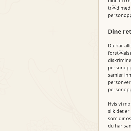
dine til tr
trd med g
personopp
Dine re
Du har all
forstelse
diskrimine
personoppl
samler inn
personvern
personoppl
Hvis vi mo
slik det e
som gir o
du har sa