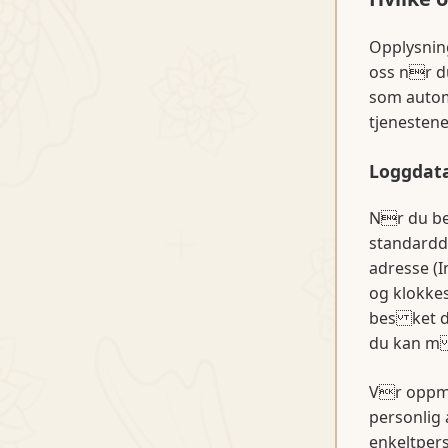
Opplysning
oss nr du
som autom
tjenesten
Loggdat
Nr du be
standardda
adresse (I
og klokkes
bes ket di
du kan m 
Vr oppme
personlig 
enkeltpers