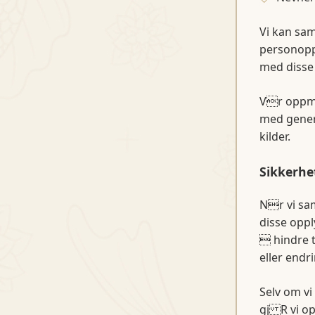
Vi kan sam
personoppl
med disse
Vr oppme
med genere
kilder.
Sikkerhe
Nr vi sa
disse oppl
 hindre t
eller endri
Selv om vi
gj R vi o