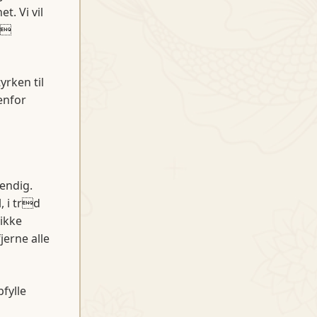
t. Vi vil
p
yrken til
enfor
endig.
, i trd
ikke
erne alle
fylle