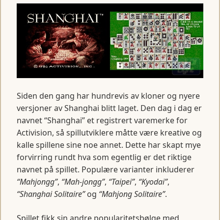
Siden den gang har hundrevis av kloner og nyere
versjoner av Shanghai blitt laget. Den dag i dag er
navnet “Shanghai” et registrert varemerke for
Activision, så spillutviklere måtte være kreative og
kalle spillene sine noe annet. Dette har skapt mye
forvirring rundt hva som egentlig er det riktige
navnet på spillet. Populære varianter inkluderer
“Mahjongg”
,
“Mah-jongg”
,
“Taipei”
,
“Kyodai”
,
“Shanghai Solitaire”
og
“Mahjong Solitaire”
.
Spillet fikk sin andre popularitetsbølge med