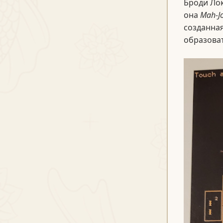
Броди Лок
она
Mah-J
созданная
образоват