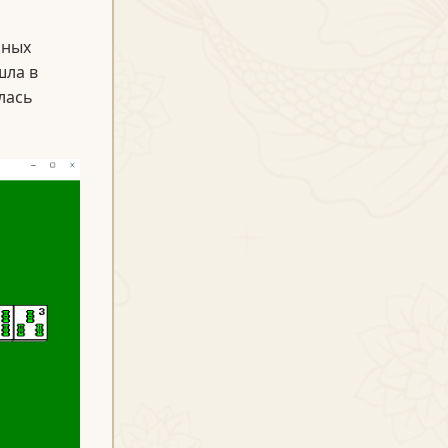
ьных
шла в
алась