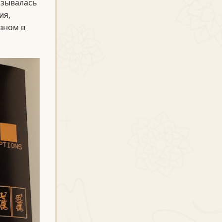
азывалась
ия,
вном в