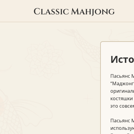
Classic Mahjong
Исто
Пасьянс М
“Маджонг”
оригинал
костяшки
это совсе
Пасьянс М
использую