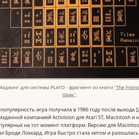
Маджонг для системы PLATO - фрагмент из книги
"The Frien
Glow"
.
опулярность игра получила в 1986 году после выхода
S
 изданной компанией Activision для Atari ST, Macintosh и 
пулярных на тот момент платформ. Версию для Macinto
л Броди Локкард. Игра быстро стала хитом и разошлас