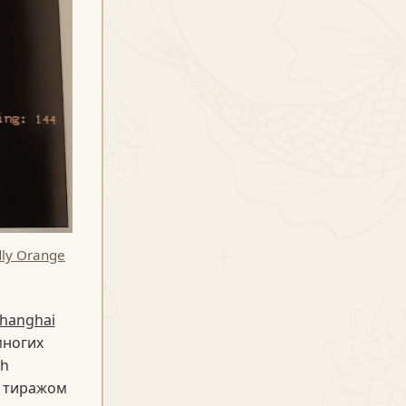
dly Orange
hanghai
многих
sh
ь тиражом