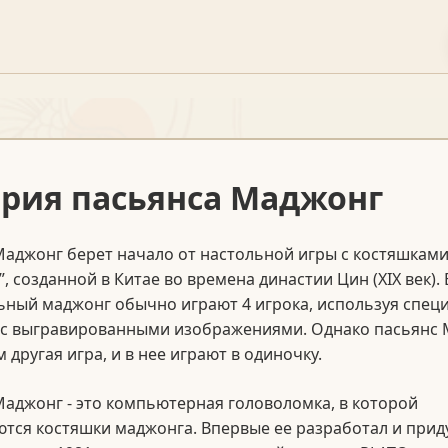
рия пасьянса Маджонг
аджонг берет начало от настольной игры с костяшкам
, созданной в Китае во времена династии Цин (XIX век). 
ьный маджонг обычно играют 4 игрока, используя спец
 с выгравированными изображениями. Однако пасьянс 
м другая игра, и в нее играют в одиночку.
аджонг - это компьютерная головоломка, в которой
тся костяшки маджонга. Впервые ее разработал и прид