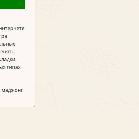
 интернете
гра
альные
менять
кладки.
ых типах
в маджонг