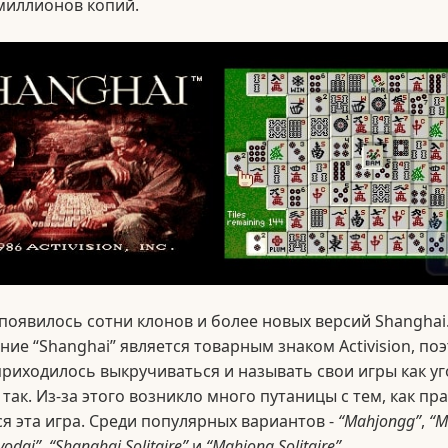
миллионов копий.
 появилось сотни клонов и более новых версий Shanghai.
ние “Shanghai” является товарным знаком Activision, по
риходилось выкручиваться и называть свои игры как уг
 так. Из-за этого возникло много путаницы с тем, как пр
я эта игра. Среди популярных вариантов -
“Mahjongg”
,
“M
yodai”
,
“Shanghai Solitaire”
и
“Mahjong Solitaire”
.