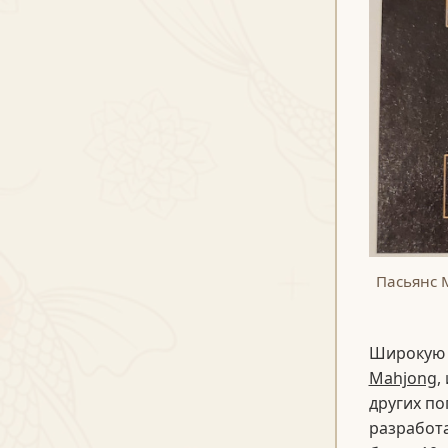
Пасьянс 
Широкую п
Mahjong
,
других по
разработа