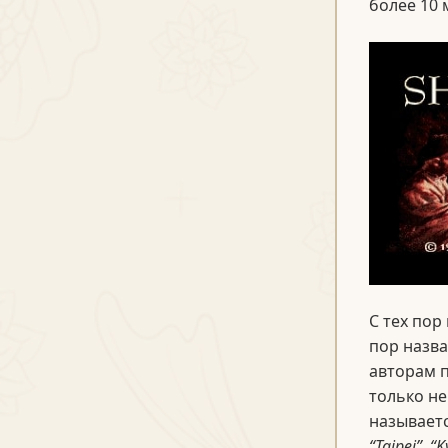
более 10 
С тех пор
пор назва
авторам п
только не
называетс
“Taipei”
,
“K