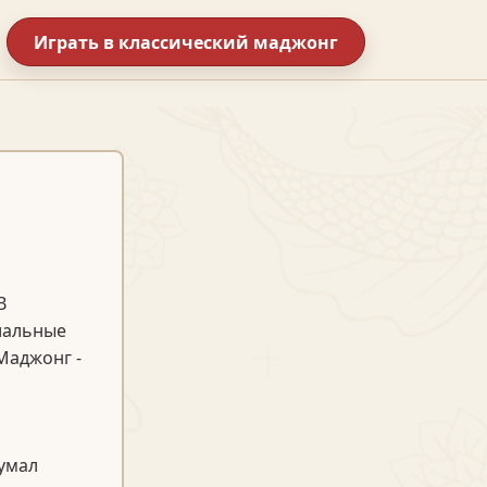
Играть в классический маджонг
и
В
иальные
Маджонг -
умал