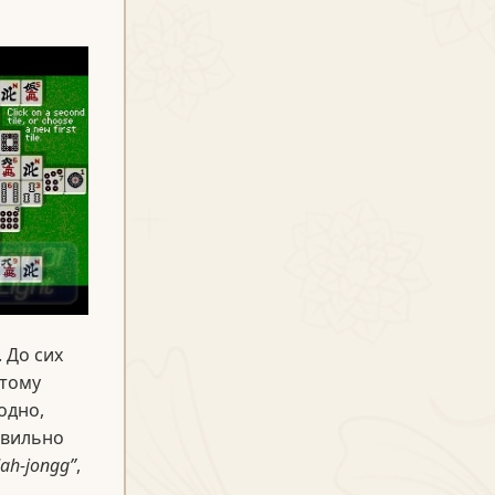
 До сих
этому
одно,
авильно
ah-jongg”
,