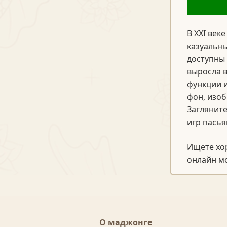
В XXI век
казуальны
доступны 
выросла в
функции и
фон, изоб
Загляните
игр пасья
Ищете хор
онлайн м
О маджонге