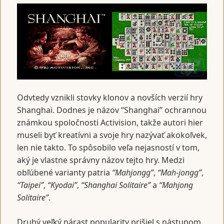
Odvtedy vznikli stovky klonov a novších verzií hry
Shanghai. Dodnes je názov “Shanghai” ochrannou
známkou spoločnosti Activision, takže autori hier
museli byť kreatívni a svoje hry nazývať akokoľvek,
len nie takto. To spôsobilo veľa nejasností v tom,
aký je vlastne správny názov tejto hry. Medzi
obľúbené varianty patria
“Mahjongg”
,
“Mah-jongg”
,
“Taipei”
,
“Kyodai”
,
“Shanghai Solitaire”
a
“Mahjong
Solitaire”
.
Druhý veľký nárast popularity prišiel s nástupom