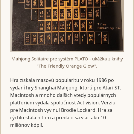
Mahjong Solitaire pre systém PLATO - ukážka z knihy
"The Friendly Orange Glow"
.
Hra získala masovú popularitu v roku 1986 po
vydaní hry
Shanghai Mahjong
, ktorú pre Atari ST,
Macintosh a mnoho ďalších vtedy populárnych
platforiem vydala spoločnosť Activision. Verziu
pre Macintosh vyvinul Brodie Lockard. Hra sa
rýchlo stala hitom a predalo sa viac ako 10
miliónov kópií.