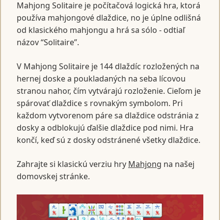
Mahjong Solitaire je počítačová logická hra, ktorá
používa mahjongové dlaždice, no je úplne odlišná
od klasického mahjongu a hrá sa sólo - odtiaľ
názov “Solitaire”.
V Mahjong Solitaire je 144 dlaždíc rozložených na
hernej doske a poukladaných na seba lícovou
stranou nahor, čím vytvárajú rozloženie. Cieľom je
spárovať dlaždice s rovnakým symbolom. Pri
každom vytvorenom páre sa dlaždice odstránia z
dosky a odblokujú ďalšie dlaždice pod nimi. Hra
končí, keď sú z dosky odstránené všetky dlaždice.
Zahrajte si klasickú verziu hry
Mahjong
na našej
domovskej stránke.