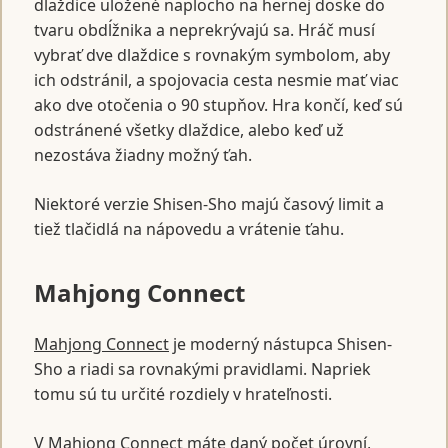
dlaždice uložené naplocho na hernej doske do
tvaru obdĺžnika a neprekrývajú sa. Hráč musí
vybrať dve dlaždice s rovnakým symbolom, aby
ich odstránil, a spojovacia cesta nesmie mať viac
ako dve otočenia o 90 stupňov. Hra končí, keď sú
odstránené všetky dlaždice, alebo keď už
nezostáva žiadny možný ťah.
Niektoré verzie Shisen-Sho majú časový limit a
tiež tlačidlá na nápovedu a vrátenie ťahu.
Mahjong Connect
Mahjong Connect
je moderný nástupca Shisen-
Sho a riadi sa rovnakými pravidlami. Napriek
tomu sú tu určité rozdiely v hrateľnosti.
V Mahjong Connect máte daný počet úrovní,