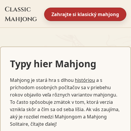
Classic
Zahrajte si klasický mahjong
Mahjong
Typy hier Mahjong
Mahjong je stará hra s dlhou
históriou
a s
príchodom osobných počítačov sa v priebehu
rokov objavilo veľa rôznych variantov mahjongu.
To často spôsobuje zmätok v tom, ktorá verzia
vznikla skôr a čím sa od seba líšia. Ak vás zaujíma,
aký je rozdiel medzi Mahjongom a Mahjong
Solitaire, čítajte ďalej!