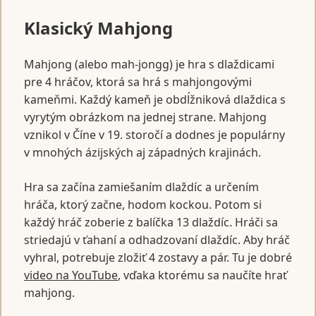
Klasický Mahjong
Mahjong (alebo mah-jongg) je hra s dlaždicami
pre 4 hráčov, ktorá sa hrá s mahjongovými
kameňmi. Každý kameň je obdĺžniková dlaždica s
vyrytým obrázkom na jednej strane. Mahjong
vznikol v Číne v 19. storočí a dodnes je populárny
v mnohých ázijských aj západných krajinách.
Hra sa začína zamiešaním dlaždíc a určením
hráča, ktorý začne, hodom kockou. Potom si
každý hráč zoberie z balíčka 13 dlaždíc. Hráči sa
striedajú v ťahaní a odhadzovaní dlaždíc. Aby hráč
vyhral, potrebuje zložiť 4 zostavy a pár. Tu je dobré
video na YouTube
, vďaka ktorému sa naučíte hrať
mahjong.