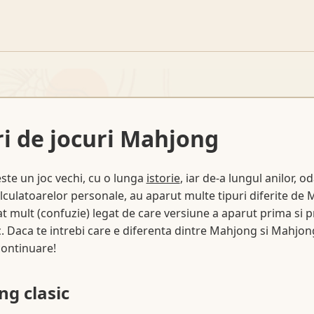
ri de jocuri Mahjong
te un joc vechi, cu o lunga
istorie
, iar de-a lungul anilor, o
alculatoarelor personale, au aparut multe tipuri diferite de
at mult (confuzie) legat de care versiune a aparut prima si p
 Daca te intrebi care e diferenta dintre Mahjong si Mahjong
continuare!
g clasic