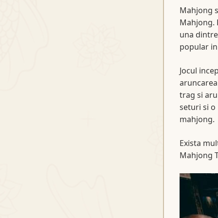
Mahjong sa
Mahjong. F
una dintre 
popular in 
Jocul ince
aruncarea 
trag si ar
seturi si 
mahjong.
Exista mul
Mahjong 