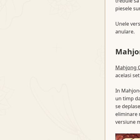
trebuie sa
piesele su
Unele vers
anulare.
Mahjo
Mahjong 
acelasi se
In Mahjong
un timp da
se deplase
eliminare 
versiune m