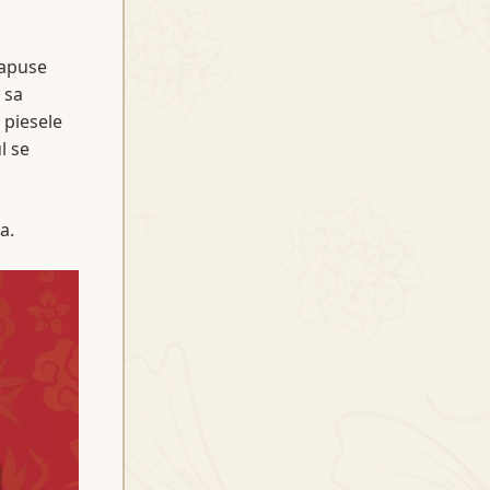
rapuse
 sa
 piesele
l se
a.