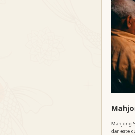
Mahjon
Mahjong So
dar este cu