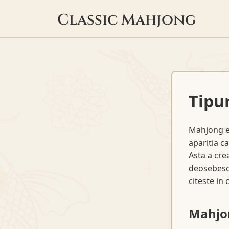
Classic Mahjong
Tipu
Mahjong es
aparitia c
Asta a cre
deosebesc.
citeste in 
Mahjon