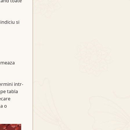
cand toate
ndiciu si
urmeaza
rmini intr-
 pe tabla
ecare
la o