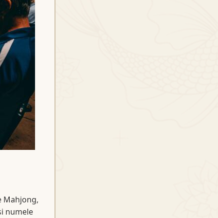
se Mahjong,
 si numele