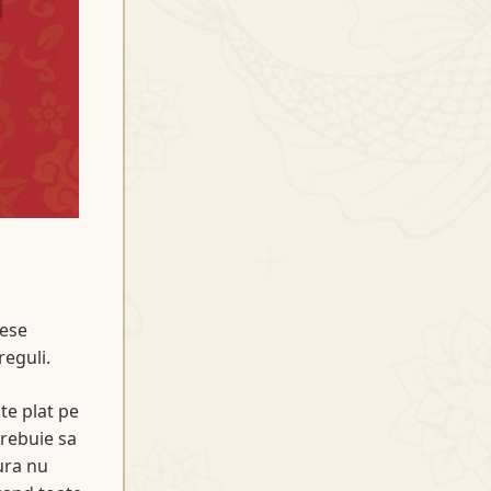
iese
reguli.
te plat pe
trebuie sa
ura nu