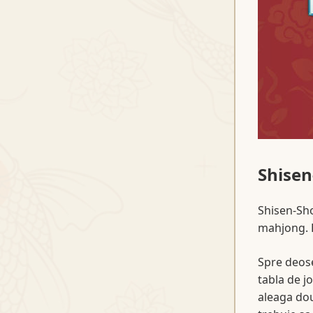
Shisen
Shisen-Sho
mahjong. E
Spre deose
tabla de j
aleaga dou