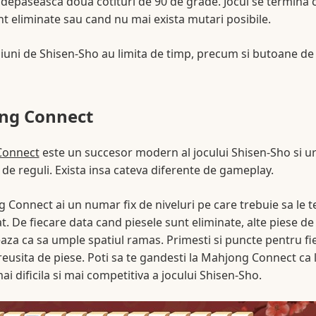
 depaseasca doua cotituri de 90 de grade. Jocul se termina 
nt eliminate sau cand nu mai exista mutari posibile.
iuni de Shisen-Sho au limita de timp, precum si butoane de i
ng Connect
Connect
este un succesor modern al jocului Shisen-Sho si 
t de reguli. Exista insa cateva diferente de gameplay.
 Connect ai un numar fix de niveluri pe care trebuie sa le te
t. De fiecare data cand piesele sunt eliminate, alte piese de
aza ca sa umple spatiul ramas. Primesti si puncte pentru fi
reusita de piese. Poti sa te gandesti la Mahjong Connect ca 
ai dificila si mai competitiva a jocului Shisen-Sho.