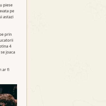
u piese
avata pe
i astazi
pe prin
ucatorii
btina 4
 se joaca
 ar fi