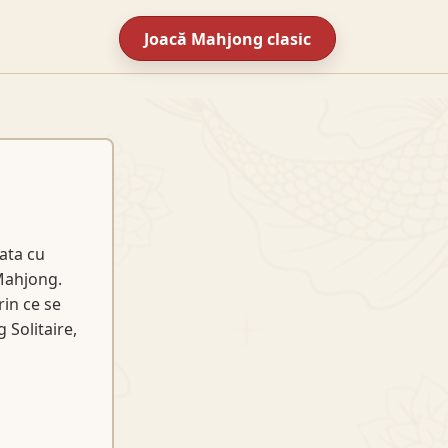
Joacă Mahjong clasic
data cu
 Mahjong.
rin ce se
 Solitaire,