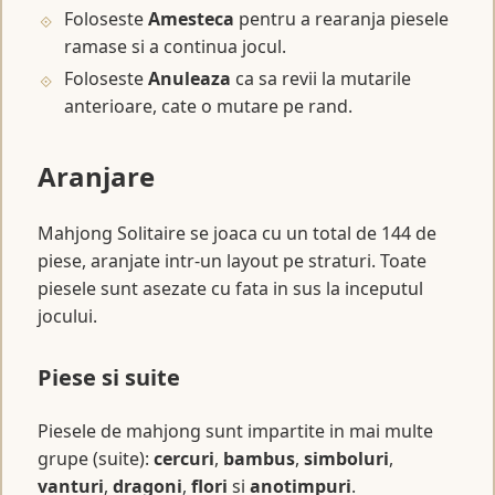
Foloseste
Amesteca
pentru a rearanja piesele
ramase si a continua jocul.
Foloseste
Anuleaza
ca sa revii la mutarile
anterioare, cate o mutare pe rand.
Aranjare
Mahjong Solitaire se joaca cu un total de 144 de
piese, aranjate intr-un layout pe straturi. Toate
piesele sunt asezate cu fata in sus la inceputul
jocului.
Piese si suite
Piesele de mahjong sunt impartite in mai multe
grupe (suite):
cercuri
,
bambus
,
simboluri
,
vanturi
,
dragoni
,
flori
si
anotimpuri
.