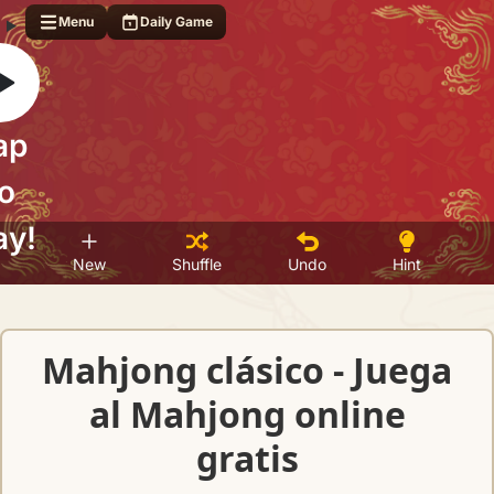
Menu
Daily Game
ap
o
ay!
New
Shuffle
Undo
Hint
Mahjong clásico - Juega
al Mahjong online
gratis