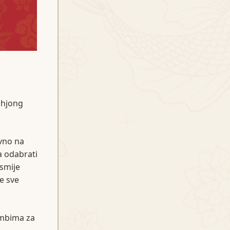
ahjong
vno na
a odabrati
 smije
e sve
umbima za