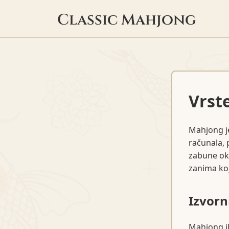
Classic Mahjong
Vrst
Mahjong j
računala, 
zabune oko
zanima koj
Izvorn
Mahjong il