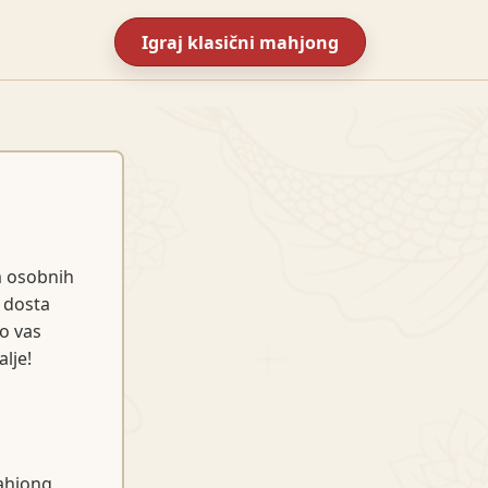
Igraj klasični mahjong
m osobnih
o dosta
ko vas
lje!
mahjong