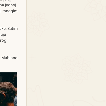
na jednoj
n u mnogim
cke. Zatim
cuju
brog
ut Mahjong