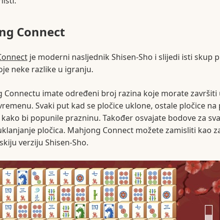
išti.
ng Connect
Connect
je moderni nasljednik Shisen-Sho i slijedi isti skup p
oje neke razlike u igranju.
Connectu imate određeni broj razina koje morate završiti 
emenu. Svaki put kad se pločice uklone, ostale pločice na 
kako bi popunile prazninu. Također osvajate bodove za sv
klanjanje pločica. Mahjong Connect možete zamisliti kao za
skiju verziju Shisen-Sho.