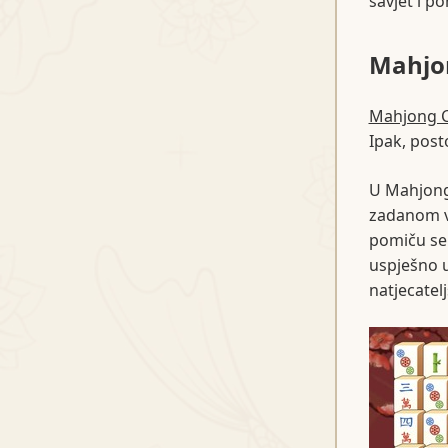
savjet i pon
Mahjo
Mahjong 
Ipak, post
U Mahjong 
zadanom vr
pomiču se 
uspješno u
natjecatelj