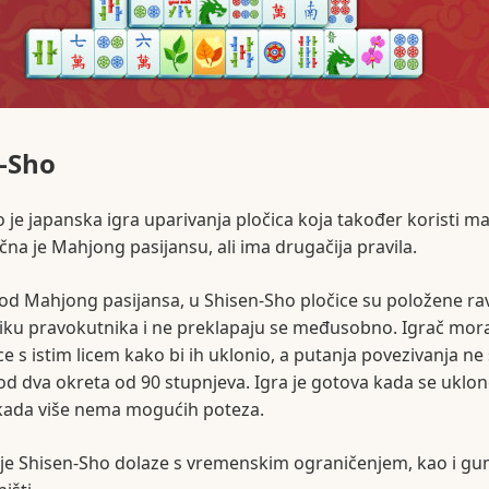
-Sho
 je japanska igra uparivanja pločica koja također koristi m
ična je Mahjong pasijansu, ali ima drugačija pravila.
 od Mahjong pasijansa, u Shisen-Sho pločice su položene ra
liku pravokutnika i ne preklapaju se međusobno. Igrač mor
ice s istim licem kako bi ih uklonio, a putanja povezivanja ne
 od dva okreta od 90 stupnjeva. Igra je gotova kada se uklon
i kada više nema mogućih poteza.
ije Shisen-Sho dolaze s vremenskim ograničenjem, kao i g