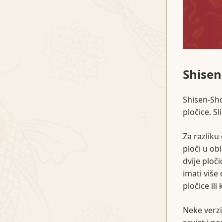
Shisen
Shisen-Sho
pločice. Sl
Za razliku
ploči u ob
dvije ploč
imati više
pločice il
Neke verz