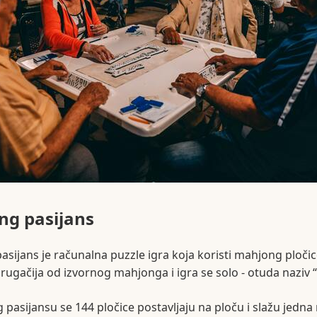
g pasijans
sijans je računalna puzzle igra koja koristi mahjong pločice,
ugačija od izvornog mahjonga i igra se solo - otuda naziv “
pasijansu se 144 pločice postavljaju na ploču i slažu jedna