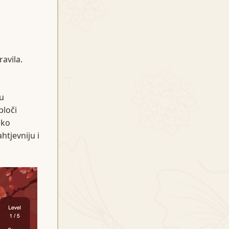
ravila.
u
ploči
ako
htjevniju i