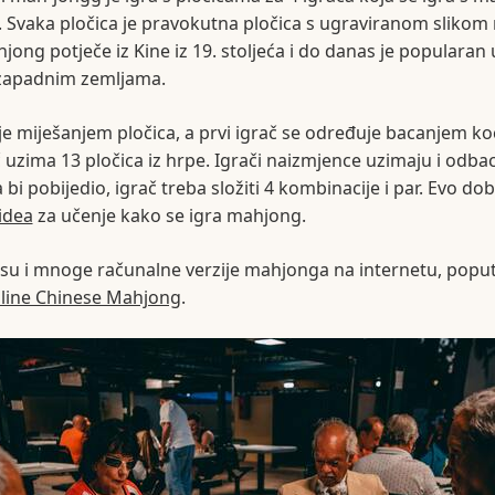
 Svaka pločica je pravokutna pločica s ugraviranom slikom 
hjong potječe iz Kine iz 19. stoljeća i do danas je populara
 zapadnim zemljama.
je miješanjem pločica, a prvi igrač se određuje bacanjem ko
č uzima 13 pločica iz hrpe. Igrači naizmjence uzimaju i odba
 bi pobijedio, igrač treba složiti 4 kombinacije i par. Evo do
idea
za učenje kako se igra mahjong.
su i mnoge računalne verzije mahjonga na internetu, pop
line Chinese Mahjong
.