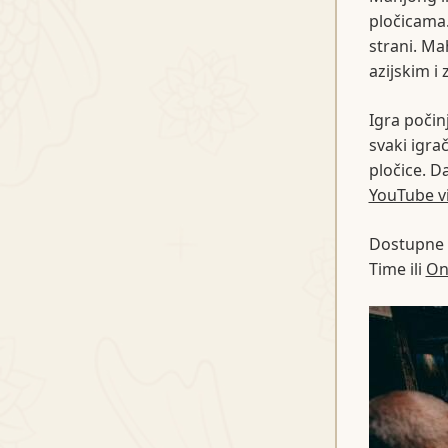
pločicama.
strani. Ma
azijskim i
Igra počin
svaki igra
pločice. Da
YouTube v
Dostupne 
Time ili
On