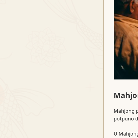
Mahjon
Mahjong pa
potpuno dr
U Mahjong 