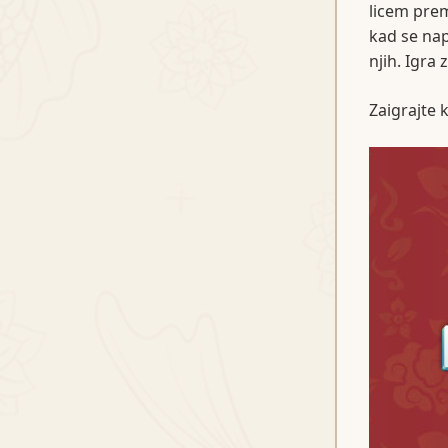
licem prema
kad se nap
njih. Igra
Zaigrajte 