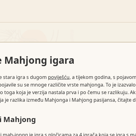
e Mahjong igara
e stara igra s dugom
poviješću
, a tijekom godina, s pojavo
pojavile su se mnoge različite vrste mahjonga. To je izazval
 toga koja je verzija nastala prva i po čemu se razlikuju. A
a je razlika između Mahjonga i Mahjong pasijansa, čitajte da
i Mahjong
i mah-jongg je igra s pločicama za 4 igrača koja se igra s 