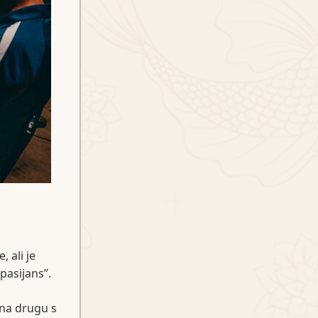
 ali je
pasijans”.
 na drugu s