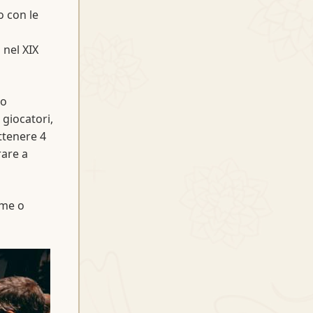
o con le
 nel XIX
mo
 giocatori,
ttenere 4
are a
ime o