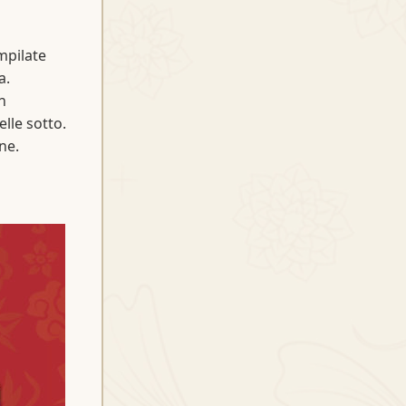
mpilate
a.
n
lle sotto.
ne.