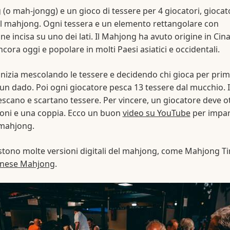
 (o mah-jongg) e un gioco di tessere per 4 giocatori, giocat
l mahjong. Ogni tessera e un elemento rettangolare con
e incisa su uno dei lati. Il Mahjong ha avuto origine in Cina
ncora oggi e popolare in molti Paesi asiatici e occidentali.
 inizia mescolando le tessere e decidendo chi gioca per pri
un dado. Poi ogni giocatore pesca 13 tessere dal mucchio. I
escano e scartano tessere. Per vincere, un giocatore deve o
oni e una coppia. Ecco un buon
video su YouTube
per impar
 mahjong.
stono molte versioni digitali del mahjong, come Mahjong T
inese Mahjong
.