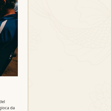
del
gioca da