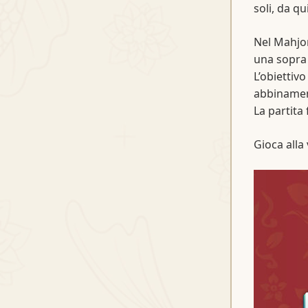
soli, da qu
Nel Mahjon
una sopra 
L’obiettivo
abbinament
La partita
Gioca alla