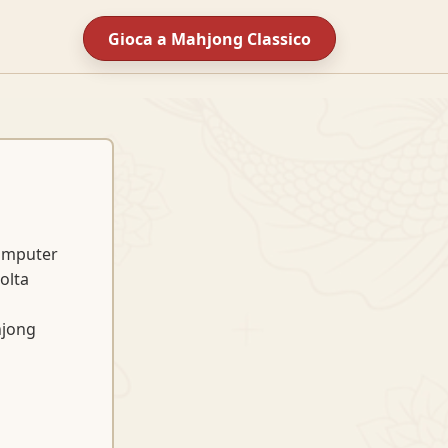
Gioca a Mahjong Classico
computer
olta
hjong