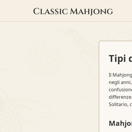
Classic Mahjong
Tipi 
Il Mahjong
negli anni
confusione
differenze
Solitario,
Mahjon