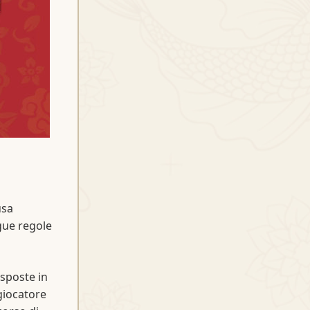
usa
gue regole
isposte in
giocatore