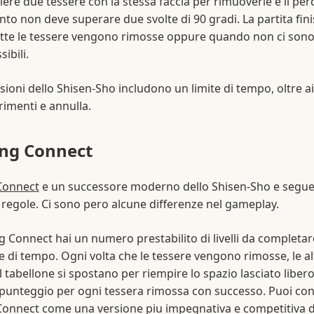
iere due tessere con la stessa faccia per rimuoverle e il per
to non deve superare due svolte di 90 gradi. La partita fini
tte le tessere vengono rimosse oppure quando non ci sono
ibili.
sioni dello Shisen-Sho includono un limite di tempo, oltre ai
imenti e annulla.
ng Connect
Connect
e un successore moderno dello Shisen-Sho e segue 
 regole. Ci sono pero alcune differenze nel gameplay.
 Connect hai un numero prestabilito di livelli da completa
te di tempo. Ogni volta che le tessere vengono rimosse, le al
l tabellone si spostano per riempire lo spazio lasciato libero
 punteggio per ogni tessera rimossa con successo. Puoi co
onnect come una versione piu impegnativa e competitiva d