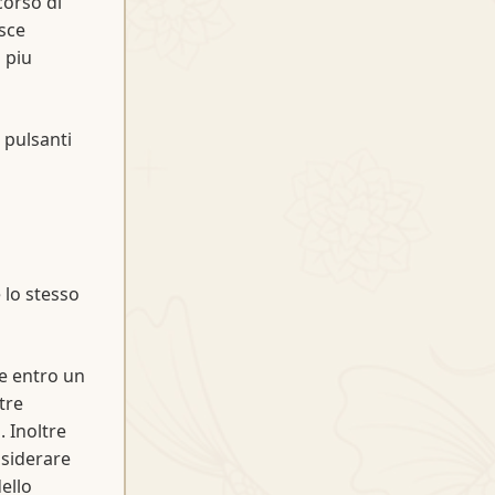
corso di
sce
 piu
 pulsanti
lo stesso
re entro un
tre
. Inoltre
nsiderare
ello