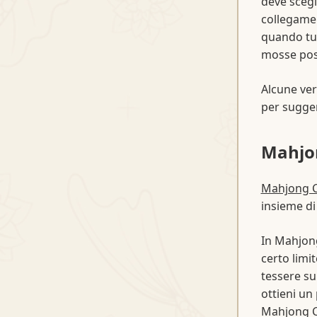
deve scegl
collegamen
quando tu
mosse poss
Alcune ver
per sugger
Mahjo
Mahjong 
insieme di
In Mahjong
certo limi
tessere su
ottieni un
Mahjong C