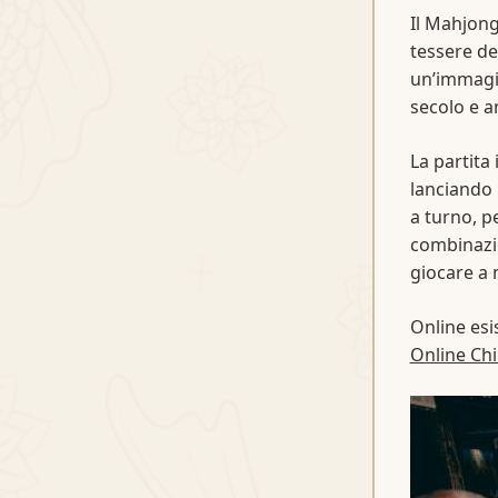
Il Mahjong
tessere de
un’immagin
secolo e a
La partita
lanciando 
a turno, p
combinazi
giocare a
Online esi
Online Ch