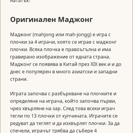
нататък!
Оригинален Маджонг
Маджонг (mahjong или mah-jongg) е игра с
плочки за 4 играчи, която се играе с маджонг
плочки. Всяка плочка е правоъгълна и има
гравирано изображение от едната страна.
Маджонг се появява в Китай през XIX век и и до
днес е популярен в много азиатски и западни
страни.
Играта започва с разбъркване на плочките и
определяне на играча, който започва първи,
чрез хвърляне на зар. След това всеки играч
тегли по 13 плочки от купчината. Играчите се
редуват да теглят и да изхвърлят плочки. За да
спечели, играчът трябва да събере 4