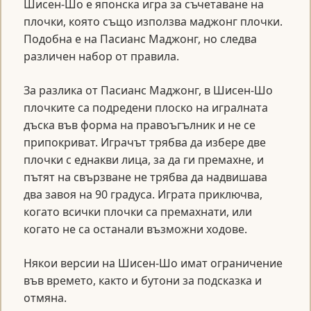
Шисен-Шо е японска игра за съчетаване на
плочки, която също използва маджонг плочки.
Подобна е на Пасианс Маджонг, но следва
различен набор от правила.
За разлика от Пасианс Маджонг, в Шисен-Шо
плочките са подредени плоско на игралната
дъска във форма на правоъгълник и не се
припокриват. Играчът трябва да избере две
плочки с еднакви лица, за да ги премахне, и
пътят на свързване не трябва да надвишава
два завоя на 90 градуса. Играта приключва,
когато всички плочки са премахнати, или
когато не са останали възможни ходове.
Някои версии на Шисен-Шо имат ограничение
във времето, както и бутони за подсказка и
отмяна.