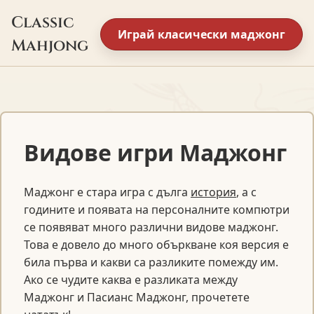
Classic
Играй класически маджонг
Mahjong
Видове игри Маджонг
Маджонг е стара игра с дълга
история
, а с
годините и появата на персоналните компютри
се появяват много различни видове маджонг.
Това е довело до много объркване коя версия е
била първа и какви са разликите помежду им.
Ако се чудите каква е разликата между
Маджонг и Пасианс Маджонг, прочетете