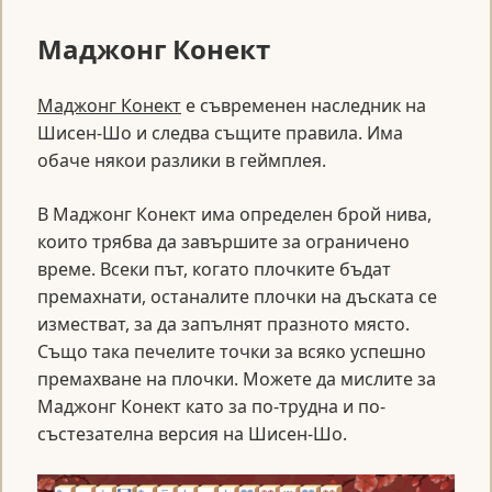
Маджонг Конект
Маджонг Конект
е съвременен наследник на
Шисен-Шо и следва същите правила. Има
обаче някои разлики в геймплея.
В Маджонг Конект има определен брой нива,
които трябва да завършите за ограничено
време. Всеки път, когато плочките бъдат
премахнати, останалите плочки на дъската се
изместват, за да запълнят празното място.
Също така печелите точки за всяко успешно
премахване на плочки. Можете да мислите за
Маджонг Конект като за по-трудна и по-
състезателна версия на Шисен-Шо.