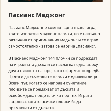
Пасианс Маджонг
Пасианс Маджонг е компютърна пъзел игра,
която използва маджонг плочки, но е напълно
различна от оригиналния маджонг и се играе
самостоятелно - затова се нарича „пасианс“.
В Пасианс Маджонг 144 плочки се подреждат
на игралната дъска и се наслагват една върху
друга с лицето нагоре, като оформят подредба.
Целта е да съчетавате плочки с еднакви лица.
Всеки път, когато се направи съчетание,
плочките се премахват от дъската и
освобождават още плочки под тях. Играта
свършва, когато всички плочки бъдат
премахнати от дъската.