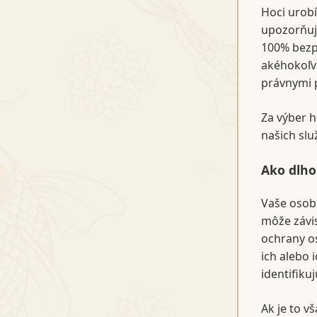
Hoci urob
upozorňuje
100% bezp
akéhokoľv
právnymi p
Za výber h
našich slu
Ako dlho
Vaše osobn
môže závis
ochrany o
ich alebo 
identifikuj
Ak je to v