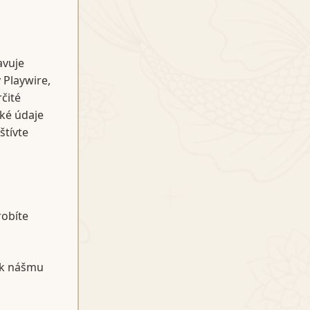
avuje
 Playwire,
čité
ké údaje
štívte
robíte
 k nášmu