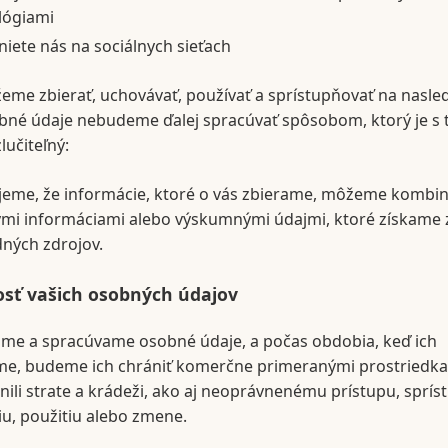
lógiami
iete nás na sociálnych sieťach
me zbierať, uchovávať, používať a sprístupňovať na nasle
bné údaje nebudeme ďalej spracúvať spôsobom, ktorý je s 
lučiteľný:
eme, že informácie, ktoré o vás zbierame, môžeme kombin
mi informáciami alebo výskumnými údajmi, ktoré získame z
ných zdrojov.
sť vašich osobných údajov
ame a spracúvame osobné údaje, a počas obdobia, keď ich
e, budeme ich chrániť komerčne primeranými prostriedka
ili strate a krádeži, ako aj neoprávnenému prístupu, sprís
u, použitiu alebo zmene.