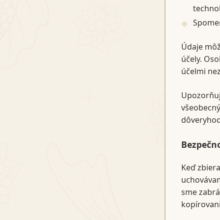
techno
Spomen
Údaje môže
účely. Oso
účelmi nez
Upozorňuj
všeobecný
dôveryhod
Bezpečno
Keď zbier
uchovávam
sme zabrán
kopírovani