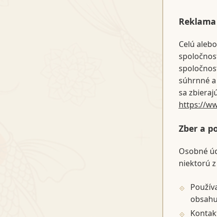
Reklama
Celú alebo
spoločnosť
spoločnosť
súhrnné a 
sa zbieraj
https://ww
Zber a p
Osobné úd
niektorú z
Použív
obsah
Kontakt