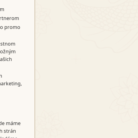
om
artnerom
bo promo
estnom
 možným
ašich
m
arketing,
 kde máme
h strán