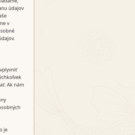
kladáme,
anu údajov
aše
me v
 osobné
údajov.
vplyvniť
ýchkoľvek
ať. Ak nám
any
 osobných
o je