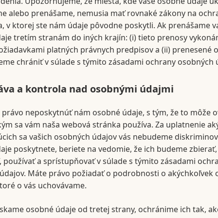
adenia. Upozorňujeme, že miesta, kde vaše osobné údaje u
e alebo prenášame, nemusia mať rovnaké zákony na ochr
a, v ktorej ste nám údaje pôvodne poskytli. Ak prenášame v
je tretím stranám do iných krajín: (i) tieto prenosy vykoná
ožiadavkami platných právnych predpisov a (ii) prenesené
eme chrániť v súlade s týmito zásadami ochrany osobných 
áva a kontrola nad osobnými údajmi
 právo neposkytnúť nám osobné údaje, s tým, že to môže o
kým sa vám naša webová stránka používa. Za uplatnenie ak
júcich sa vašich osobných údajov vás nebudeme diskriminov
je poskytnete, beriete na vedomie, že ich budeme zbierať,
 používať a sprístupňovať v súlade s týmito zásadami ochr
údajov. Máte právo požiadať o podrobnosti o akýchkoľvek
ktoré o vás uchovávame.
ískame osobné údaje od tretej strany, ochránime ich tak, ak