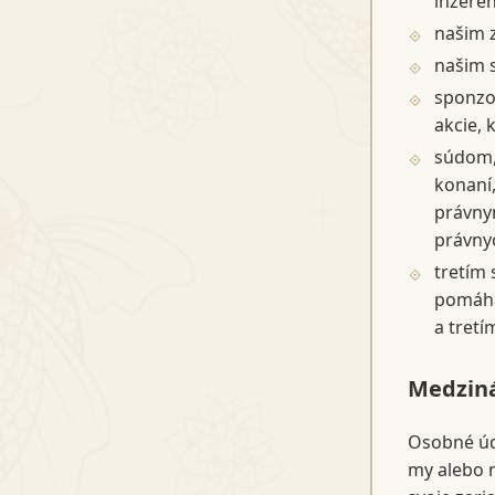
inzere
našim 
našim 
sponzo
akcie, 
súdom,
konaní,
právny
právny
tretím
pomáha
a tretí
Medziná
Osobné úd
my alebo n