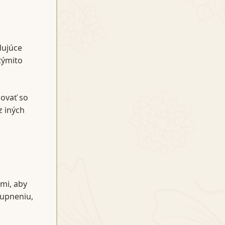
dujúce
týmito
ovať so
 iných
mi, aby
tupneniu,