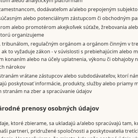
ntom alebo analytickým platformám
zamestnancom, dodávateľom a/alebo prepojeným subjekt
súčasným alebo potenciálnym zástupcom či obchodným p
rom alebo promotérom akejkoľvek súťaže, žrebovania ale
ktorú organizujeme
 tribunálom, regulačným orgánom a orgánom činným v tr
 ak to vyžaduje zákon - v súvislosti s prebiehajúcim alebo
m konaním alebo na účely uplatnenia, výkonu či obhajoby n
ch nárokov
 stranám vrátane zástupcov alebo subdodávateľov, ktorí ná
jú poskytovať informácie, produkty, služby alebo priamy m
m stranám na zber a spracúvanie údajov
rodné prenosy osobných údajov
aje, ktoré zbierame, sa ukladajú a/alebo spracúvajú tam,
aši partneri, pridružené spoločnosti a poskytovatelia tretíc