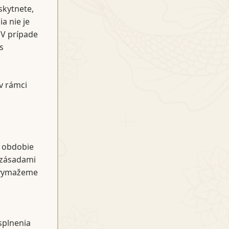
kytnete,
a nie je
 V prípade
s
v rámci
o obdobie
 zásadami
, vymažeme
splnenia