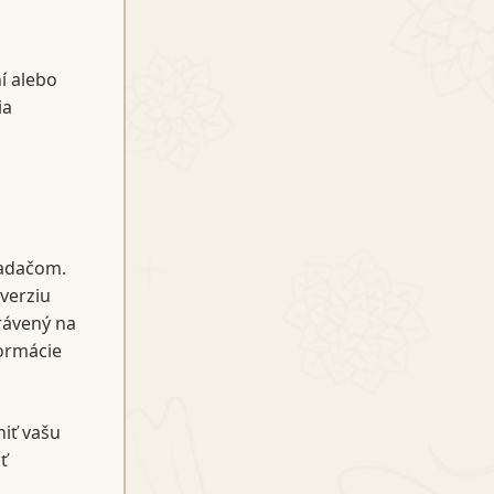
í alebo
ia
adačom.
 verziu
trávený na
formácie
iť vašu
ť