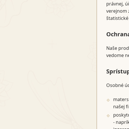
právnej, ú
verejnom 
štatistické
Ochrana
Naše prod
vedome ne
Sprístu
Osobné úd
matersk
našej f
poskyto
- naprí