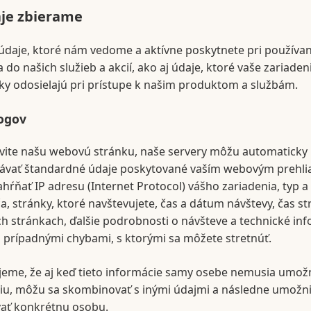
je zbierame
daje, ktoré nám vedome a aktívne poskytnete pri používan
a do našich služieb a akcií, ako aj údaje, ktoré vaše zariaden
y odosielajú pri prístupe k našim produktom a službám.
logov
ívite našu webovú stránku, naše servery môžu automaticky
vať štandardné údaje poskytované vaším webovým prehli
hŕňať IP adresu (Internet Protocol) vášho zariadenia, typ a
a, stránky, ktoré navštevujete, čas a dátum návštevy, čas s
ch stránkach, ďalšie podrobnosti o návšteve a technické in
s prípadnými chybami, s ktorými sa môžete stretnúť.
eme, že aj keď tieto informácie samy osebe nemusia umožn
ciu, môžu sa skombinovať s inými údajmi a následne umožni
vať konkrétnu osobu.