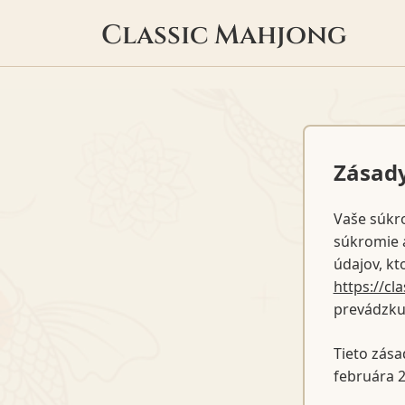
Classic Mahjong
Zásad
Vaše súkro
súkromie a
údajov, kt
https://c
prevádzku
Tieto zása
februára 2