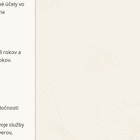
né účely vo
na
3 rokov a
okov.
ločnosti
oje služby
verov,