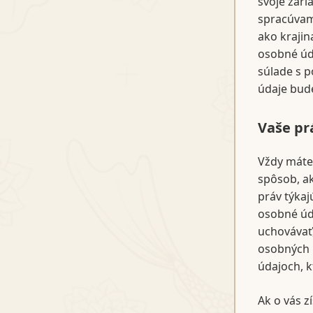
svoje zari
spracúvam
ako krajin
osobné úda
súlade s p
údaje bud
Vaše pr
Vždy máte
spôsob, a
práv týka
osobné úda
uchovávať,
osobných 
údajoch, 
Ak o vás z