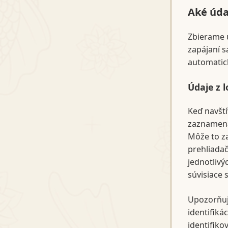
Aké úda
Zbierame ú
zapájaní s
automatick
Údaje z 
Keď navšt
zaznamená
Môže to za
prehliadač
jednotlivý
súvisiace 
Upozorňuj
identifiká
identifiko