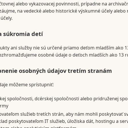
čtovnej alebo vykazovacej povinnosti, prípadne na archivač
záujme, na vedecké alebo historické výskumné účely alebo 
 účely.
 súkromia detí
ukty ani služby nie sú určené priamo deťom mladším ako 1
zhromažďujeme osobné údaje o deťoch mladších ako 13 r
pnenie osobných údajov tretím stranám
aje môžeme sprístupniť:
ej spoločnosti, dcérskej spoločnosti alebo pridruženej spo
irmy
vateľom služieb tretích strán, aby nám mohli poskytovať sv
klad poskytovateľom IT služieb, úložiska dát, hostingu a ser