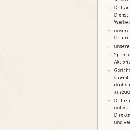
Drittan
Dienstl
Werbet
unsere
Unter
unsere
Sponso
Aktione
Gerich
soweit 
drohen
auszuü
Dritte,
unterst
Direktm
und ve