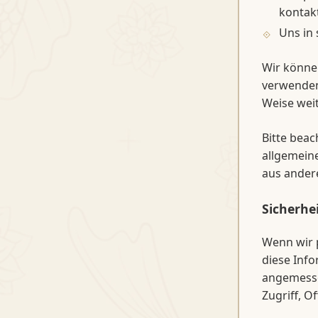
kontak
Uns in
Wir könne
verwenden
Weise weit
Bitte beac
allgemein
aus ander
Sicherhe
Wenn wir 
diese Info
angemesse
Zugriff, 