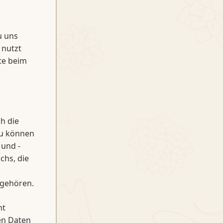
u uns
 nutzt
te beim
h die
zu können
 und -
chs, die
 gehören.
ht
en Daten