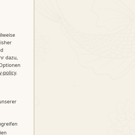
ilweise
isher
nd
r dazu,
 Optionen
-policy
.
unserer
ugreifen
ien