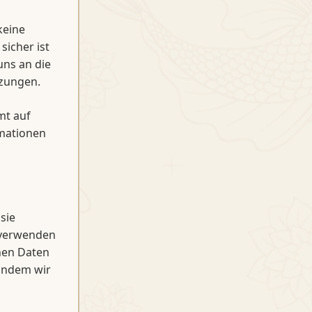
keine
icher ist
uns an die
zungen.
mt auf
rmationen
sie
n verwenden
nen Daten
 indem wir