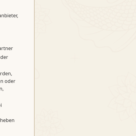
nbieter,
artner
oder
rden,
en oder
n,
i
erheben