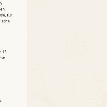
h
ten
se, für
tische
r 13
von
s