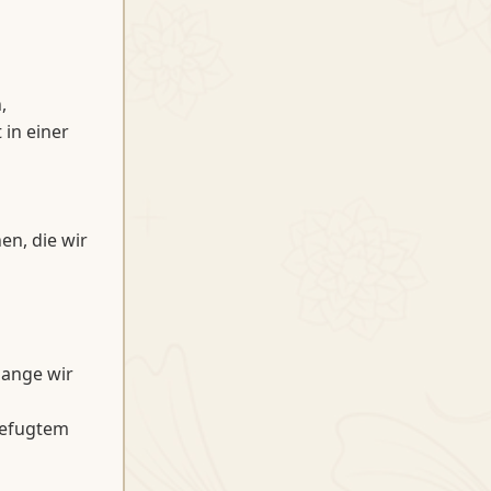
,
in einer
n, die wir
ange wir
befugtem