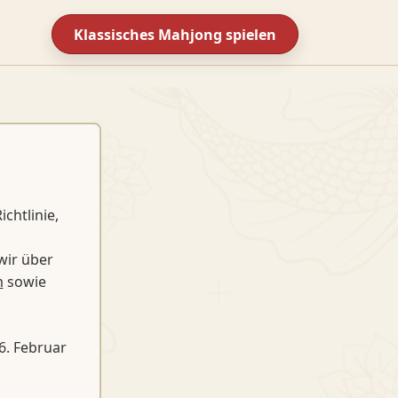
Klassisches Mahjong spielen
chtlinie,
wir über
m
sowie
6. Februar