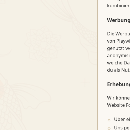
kombiniert
Werbun
Die Werbun
von Playwi
genutzt w
anonymisi
welche Da
du als Nut
Erhebun
Wir könne
Website Fo
Über e
Uns per