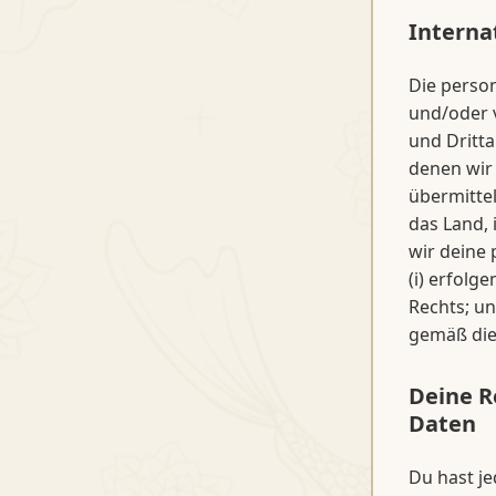
Interna
Die perso
und/oder 
und Dritta
denen wir
übermitte
das Land, 
wir deine
(i) erfol
Rechts; un
gemäß die
Deine R
Daten
Du hast j