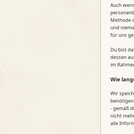
Auch wenn 
personenb
Methode d
und nieman
für uns g
Du bist da
dessen au
im Rahmen
Wie lang
Wir speic
benötigen.
- gemäß d
nicht mehr
alle Infor