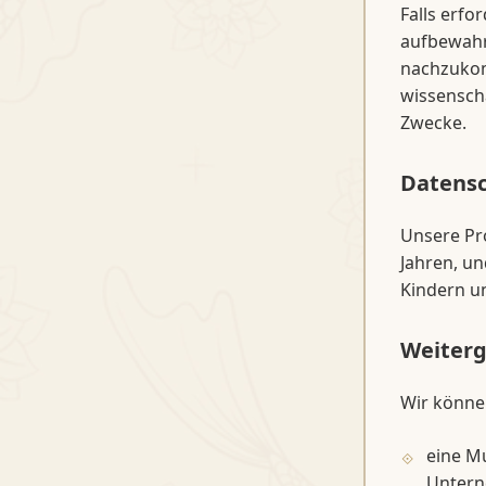
Falls erf
aufbewahre
nachzukom
wissenscha
Zwecke.
Datensc
Unsere Pro
Jahren, u
Kindern un
Weiterg
Wir könne
eine Mu
Untern