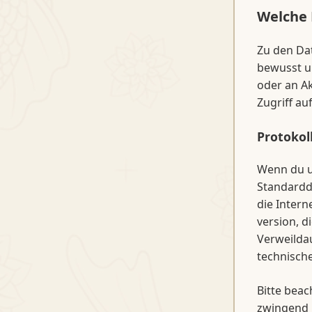
Welche 
Zu den Dat
bewusst un
oder an Ak
Zugriff au
Protokol
Wenn du u
Standardd
die Intern
version, d
Verweildau
technisch
Bitte beac
zwingend 