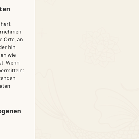
ten
chert
ternehmen
e Orte, an
der hin
ben wie
ast. Wenn
ermitteln:
ltenden
Daten
zogenen