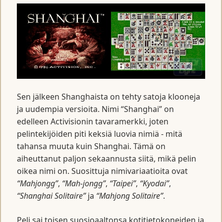
Sen jälkeen Shanghaista on tehty satoja klooneja
ja uudempia versioita. Nimi “Shanghai” on
edelleen Activisionin tavaramerkki, joten
pelintekijöiden piti keksiä luovia nimiä - mitä
tahansa muuta kuin Shanghai. Tämä on
aiheuttanut paljon sekaannusta siitä, mikä pelin
oikea nimi on. Suosittuja nimivariaatioita ovat
“Mahjongg”
,
“Mah-jongg”
,
“Taipei”
,
“Kyodai”
,
“Shanghai Solitaire”
ja
“Mahjong Solitaire”
.
Peli sai toisen suosioaaltonsa kotitietokoneiden ja