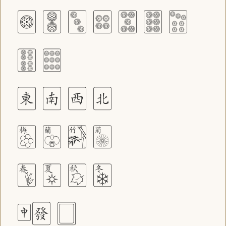
🀙 🀚 🀛 🀜 🀝 🀞 🀟
🀠 🀡
🀀 🀁 🀂 🀃
🀢 🀣 🀤 🀥
🀦 🀧 🀨 🀩
🀄🀅 🀆