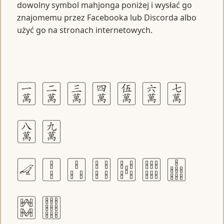
dowolny symbol mahjonga poniżej i wysłać go
znajomemu przez Facebooka lub Discorda albo
użyć go na stronach internetowych.
🀇 🀈 🀉 🀊 🀋 🀌 🀍
🀎 🀏
🀐 🀑 🀒 🀓 🀔 🀕 🀖
🀗 🀘