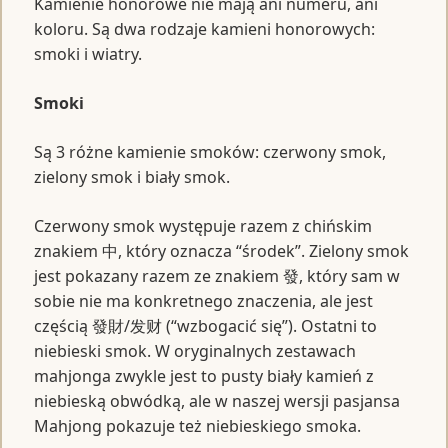
Kamienie honorowe nie mają ani numeru, ani
koloru. Są dwa rodzaje kamieni honorowych:
smoki i wiatry.
Smoki
Są 3 różne kamienie smoków: czerwony smok,
zielony smok i biały smok.
Czerwony smok występuje razem z chińskim
znakiem 中, który oznacza “środek”. Zielony smok
jest pokazany razem ze znakiem 發, który sam w
sobie nie ma konkretnego znaczenia, ale jest
częścią 發財/发财 (“wzbogacić się”). Ostatni to
niebieski smok. W oryginalnych zestawach
mahjonga zwykle jest to pusty biały kamień z
niebieską obwódką, ale w naszej wersji pasjansa
Mahjong pokazuje też niebieskiego smoka.