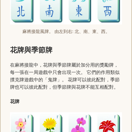
麻將接龍風牌。 由左到右: 北、南、東、西。
花牌與季節牌
在麻將接龍中，花牌與季節牌屬於加分用的獎勵牌，
每一張在一局遊戲中只會出現一次。 它們的作用類似
撲克牌遊戲中的「鬼牌」。 花牌可以彼此配對，季節
牌也可以彼此配對，但季節牌與花牌不能互相配對。
花牌