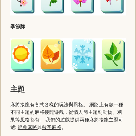
季節牌
主題
麻將接龍有各式各樣的玩法與風格。 網路上有數十種
不同主題的麻將接龍遊戲，從情人節主題到動物、糖
果等風格都有。 我們的遊戲提供兩種麻將接龍主題可
選:
經典麻將
與
數字麻將
。