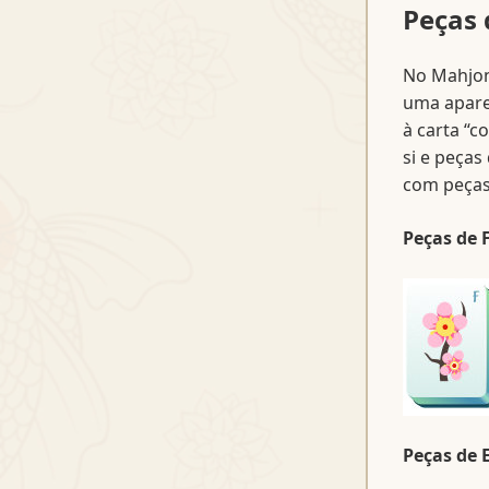
Peças 
No Mahjong
uma apare
à carta “c
si e peças
com peças 
Peças de 
Peças de 