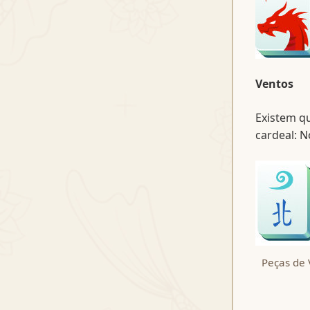
Ventos
Existem q
cardeal: No
Peças de V