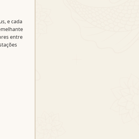
us, e cada
emelhante
ores entre
estações