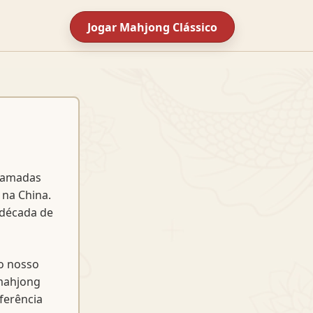
Jogar Mahjong Clássico
chamadas
 na China.
 década de
o nosso
 mahjong
ferência