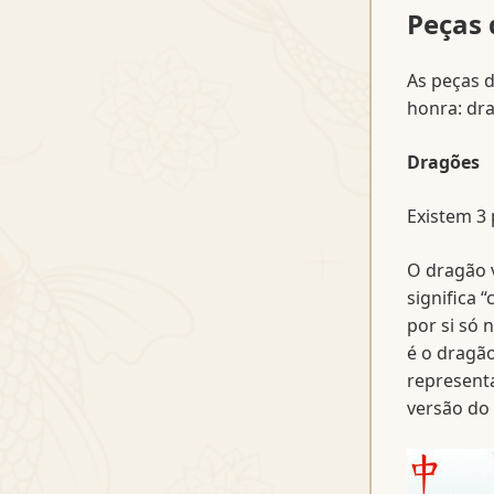
Peças 
As peças d
honra: dra
Dragões
Existem 3
O dragão 
significa 
por si só 
é o dragão
represent
versão do