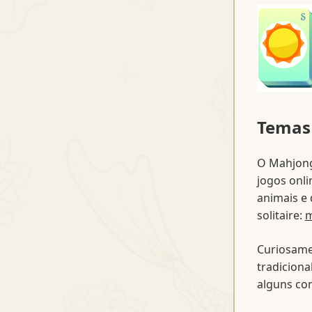
Temas
O Mahjong 
jogos onl
animais e
solitaire:
m
Curiosame
tradiciona
alguns con