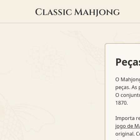
Classic Mahjong
Peça
O Mahjong
peças. As 
O conjunto
1870.
Importa r
jogo de M
original. 