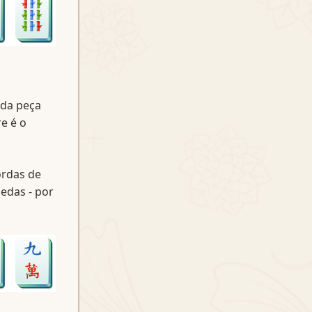
 da peça
e é o
ordas de
edas - por