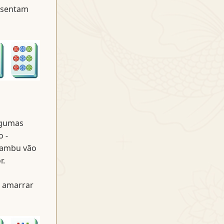
esentam
lgumas
 -
bambu vão
r.
a amarrar