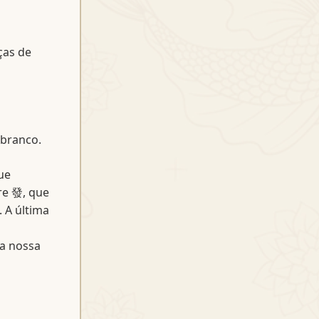
ças de
 branco.
ue
re 發, que
 A última
a nossa