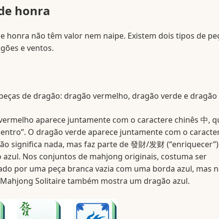
de honra
e honra não têm valor nem naipe. Existem dois tipos de pe
gões e ventos.
 peças de dragão: dragão vermelho, dragão verde e dragão
vermelho aparece juntamente com o caractere chinês 中, q
“centro”. O dragão verde aparece juntamente com o caracte
não significa nada, mas faz parte de 發財/发财 (“enriquecer”).
 azul. Nos conjuntos de mahjong originais, costuma ser
ado por uma peça branca vazia com uma borda azul, mas n
 Mahjong Solitaire também mostra um dragão azul.