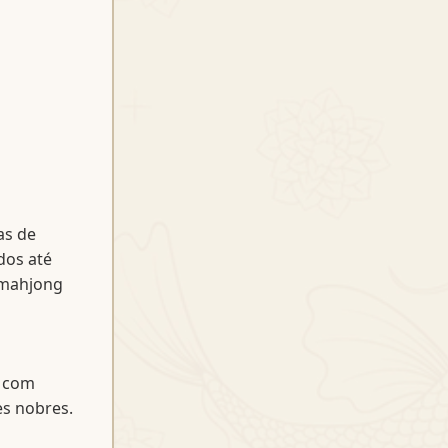
as de
dos até
 mahjong
, com
es nobres.