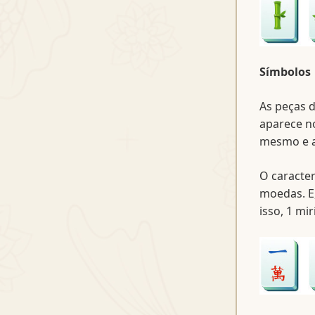
Símbolos
As peças d
aparece no
mesmo e a
O caracter
moedas. E,
isso, 1 mi