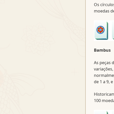
Os círcul
moedas de
Bambus
As peças 
variações
normalmen
de 1 a 9, 
Historica
100 moeda