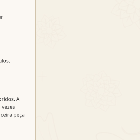
er
ulos,
oridos. A
s vezes
rceira peça