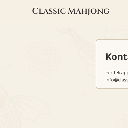
Classic Mahjong
Kont
För felrap
info@clas